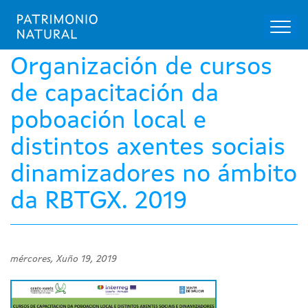
Toggl
naviga
Ir
o
Organización de cursos
contido
principal
de capacitación da
poboación local e
distintos axentes sociais
dinamizadores no ámbito
da RBTGX. 2019
mércores, Xuño 19, 2019