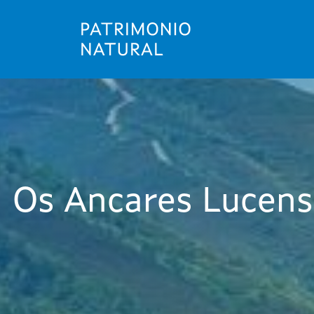
Ir
o
contido
principal
Os Ancares Lucens