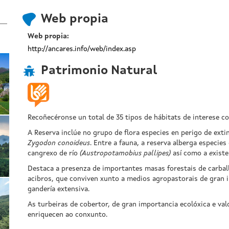
Web propia
Web propia:
http://ancares.info/web/index.asp
Patrimonio Natural
Recoñecéronse un total de 35 tipos de hábitats de interese co
A Reserva inclúe no grupo de flora especies en perigo de ext
Zygodon conoideus
. Entre a fauna, a reserva alberga especie
cangrexo de río
(
Austropotamobius pallipes
)
así como a
e
xist
Destaca a presenza de importantes masas forestais de carbal
acibros, que conviven xunto a medios agropastorais de gran in
gandería extensiva.
As turbeiras de cobertor, de gran importancia ecolóxica e val
enriquecen ao conxunto.