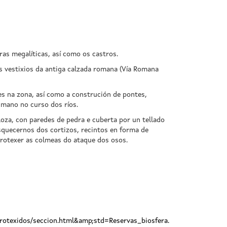
as megalíticas, así como os castros.
 vestixios da antiga calzada romana (Vía Romana
s na zona, así como a construción de pontes,
umano no curso dos ríos.
oza, con paredes de pedra e cuberta por un tellado
quecernos dos cortizos, recintos en forma de
protexer as colmeas do ataque dos osos.
otexidos/seccion.html&amp;std=Reservas_biosfera.