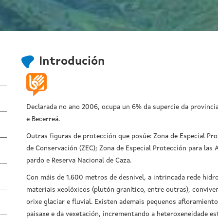
Introdución
Declarada no ano 2006, ocupa un 6% da supercie da provincia
e Becerreá.
Outras figuras de protección que posúe: Zona de Especial Prot
de Conservación (ZEC); Zona de Especial Protección para las 
pardo e Reserva Nacional de Caza.
Con máis de 1.600 metros de desnivel, a intrincada rede hidro
materiais xeolóxicos (plutón granítico, entre outras), conviv
orixe glaciar e fluvial. Existen ademais pequenos afloramien
paisaxe e da vexetación, incrementando a heteroxeneidade es