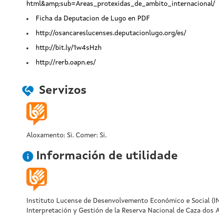
html&amp;sub=Areas_protexidas_de_ambito_internacional/
Ficha da Deputacion de Lugo en PDF
http://osancareslucenses.deputacionlugo.org/es/
http://bit.ly/1w4sHzh
http://rerb.oapn.es/
Servizos
Aloxamento: Si. Comer: Si.
Información de utilidade
Instituto Lucense de Desenvolvemento Económico e Social (I
Interpretación y Gestión de la Reserva Nacional de Caza dos 