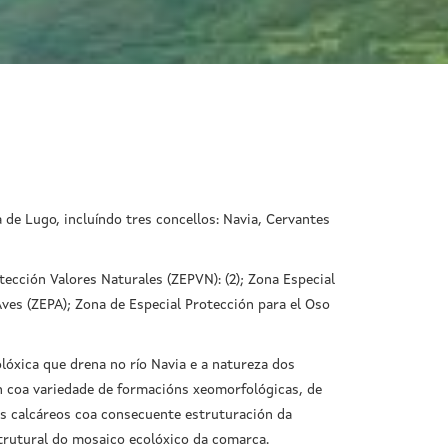
 de Lugo, incluíndo tres concellos: Navia, Cervantes
ección Valores Naturales (ZEPVN): (2); Zona Especial
Aves (ZEPA); Zona de Especial Protección para el Oso
lóxica que drena no río Navia e a natureza dos
en coa variedade de formacións xeomorfológicas, de
tos calcáreos coa consecuente estruturación da
trutural do mosaico ecolóxico da comarca.