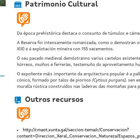
Patrimonio Cultural
Da época prehistórica destaca o conxunto de túmulos e cámar
A Reserva foi intensamente romanizada, como o demostran os
XIX) e á explotación mineira con 155 xacementos.
O seu pasado medieval demóstranno varios castelos existente
hórreos, muíños e ferrerías, testemuño do aproveitamento h
O expoñente máis importante da arquitectura popular é a pall
cónico, formado por talos de piornos
(Cytisus purgans),
sen es
muralla rústica construídos nas ladeiras das montañas para 
Outros recursos
http://cmaot.xunta.gal/seccion-tema/c/Conservacion?
content=Direccion_Xeral_Conservacion_Natureza/Espazos_pr