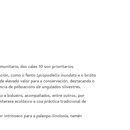
munitario, dos cales 10 son prioritarios.
inción, como o fento
Lycopodiella inundata
e o brióto
s de elevado valor para a conservación, destacando o
encia de poboacións
de
ungulados silvestres
.
lo e bidueiro, acompañados, entre outros, por
terese ecolóxico e coa práctica tradicional de
or intrínseco para a paleopo-linoloxía, tamén