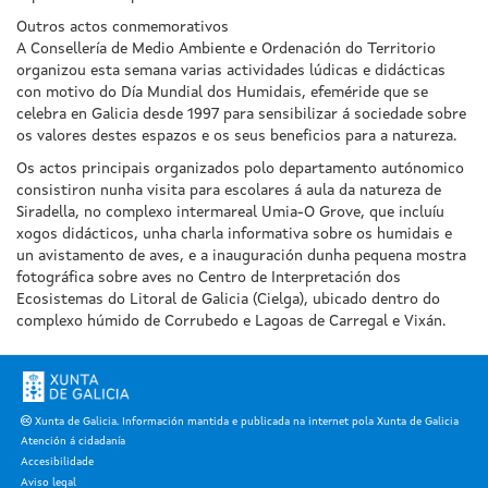
Outros actos conmemorativos
A Consellería de Medio Ambiente e Ordenación do Territorio
organizou esta semana varias actividades lúdicas e didácticas
con motivo do Día Mundial dos Humidais, efeméride que se
celebra en Galicia desde 1997 para sensibilizar á sociedade sobre
os valores destes espazos e os seus beneficios para a natureza.
Os actos principais organizados polo departamento autónomico
consistiron nunha visita para escolares á aula da natureza de
Siradella, no complexo intermareal Umia-O Grove, que incluíu
xogos didácticos, unha charla informativa sobre os humidais e
un avistamento de aves, e a inauguración dunha pequena mostra
fotográfica sobre aves no Centro de Interpretación dos
Ecosistemas do Litoral de Galicia (Cielga), ubicado dentro do
complexo húmido de Corrubedo e Lagoas de Carregal e Vixán.
Xunta de Galicia. Información mantida e publicada na internet pola Xunta de Galicia
Atención á cidadanía
Accesibilidade
Aviso legal