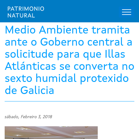
Toggl
naviga
Ir
o
Medio Ambiente tramita
contido
principal
ante o Goberno central a
solicitude para que Illas
Atlánticas se converta no
sexto humidal protexido
de Galicia
sábado, Febreiro 3, 2018