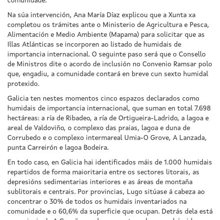
comunidade.
Na súa intervención, Ana María Díaz explicou que a Xunta xa
completou os trámites ante o Ministerio de Agricultura e Pesca,
Alimentación e Medio Ambiente (Mapama) para solicitar que as
Illas Atlánticas se incorporen ao listado de humidais de
importancia internacional. O seguinte paso será que o Consello
de Ministros dite o acordo de inclusión no Convenio Ramsar polo
que, engadiu, a comunidade contará en breve cun sexto humidal
protexido.
Galicia ten nestes momentos cinco espazos declarados como
humidais de importancia internacional, que suman en total 7.698
hectáreas: a ría de Ribadeo, a ría de Ortigueira-Ladrido, a lagoa e
areal de Valdoviño, o complexo das praias, lagoa e duna de
Corrubedo e o complexo intermareal Umia-O Grove, A Lanzada,
punta Carreirón e lagoa Bodeira.
En todo caso, en Galicia hai identificados máis de 1.000 humidais
repartidos de forma maioritaria entre os sectores litorais, as
depresións sedimentarias interiores e as áreas de montaña
sublitorais e centrais. Por provincias, Lugo sitúase á cabeza ao
concentrar o 30% de todos os humidais inventariados na
comunidade e o 60,6% da superficie que ocupan. Detrás dela está