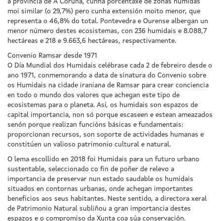
a provincia de A Coruña, cunha porcentaxe de zonas húmidas
moi similar (o 29,7%) pero cunha extensión moito menor, que
representa o 46,8% do total. Pontevedra e Ourense albergan un
menor número destes ecosistemas, con 236 humidais e 8.088,7
hectáreas e 218 e 9.663,6 hectáreas, respectivamente.
Convenio Ramsar desde 1971
O Día Mundial dos Humidais celébrase cada 2 de febreiro desde o
ano 1971, conmemorando a data de sinatura do Convenio sobre
os Humidais na cidade iraniana de Ramsar para crear conciencia
en todo o mundo dos valores que achegan este tipo de
ecosistemas para o planeta. Así, os humidais son espazos de
capital importancia, non só porque escaseen e estean ameazados
senón porque realizan funcións básicas e fundamentais:
proporcionan recursos, son soporte de actividades humanas e
constitúen un valioso patrimonio cultural e natural.
O lema escollido en 2018 foi Humidais para un futuro urbano
sustentable, seleccionado co fin de poñer de relevo a
importancia de preservar nun estado saudable os humidais
situados en contornas urbanas, onde achegan importantes
beneficios aos seus habitantes. Neste sentido, a directora xeral
de Patrimonio Natural subliñou a gran importancia destes
espazos e o compromiso da Xunta coa súa conservación.