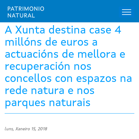
Toggl
naviga
Ir
o
A Xunta destina case 4
contido
principal
millóns de euros a
actuacións de mellora e
recuperación nos
concellos con espazos na
rede natura e nos
parques naturais
luns, Xaneiro 15, 2018