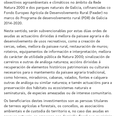
obxectivos agroambientais e climáticos no ámbito da Rede
Natura 2000 e dos parques naturais de Galicia, cofinanciadas co
Fondo Europeo Agrícola de Desenvolvemento Rural (Feader) no
marco do Programa de desenvolvemento rural (PDR) de Galicia
2014-2020.
Neste sentido, serán subvencionables por estas dúas ordes de
axudas as actuacións dirixidas á mellora da paisaxe agraria e do
desenvolvemento de usos recreativos, como a creación de
cercas, sebes, mellora da paisaxe rural, restauración de muros;
roteiros, equipamentos de información e interpretación; mellora
do carácter de utilidade pública de Natura 2000; sinalización de
carreiros e outras de análoga natureza; accións dirixidas á
recuperación de elementos históricos patrimoniais ou culturais
necesarios para o mantemento da paisaxe agraria tradicional,
como hórreos, miradoiros, cabanas, valados, fontes e calquera
outras de análoga ou similar natureza; e tamén actuacións para a
preservación dos hábitats ou ecosistemas naturais e
seminaturais, de especies ameazadas ou de interese comunitario.
Os beneficiarios destes investimentos son as persoas titulares
de terreos agrícolas e forestais, os concellos, as asociacións
ambientais e de custodia do territorio e, no caso das axudas en