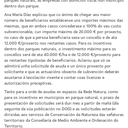
parques naturais, as empresas con domicilio fiscal nun municipio
dentro dun parque.
Ana María Díaz explicou que co ánimo de chegar aos maior
número de beneficiarios establécense uns importes máximos das
mesmas, que en ambos casos concederase o 100% do seu custo
subvencionable, cun importe máximo de 20.000 € por proxecto,
no caso de que a persoa beneficiaria sexa un concello e de ata
12.000 €/proxecto nos restantes casos. Para os incentivos
dentro dos parques naturais, o investimento máximo para os
concellos será de ata 40.000 €/ha e de 12.000 €/proxecto para
as restantes tipoloxías de beneficiarios. Aclarou que só se
admitirá unha solicitude de axuda e un único proxecto por
solicitante e que as actuacións obxecto de subvención deberán
axustarse á lexislación vixente e contar coas licenzas e
autorizacións preceptivas.
Tanto para a orde de axudas en espazos da Rede Natura, como
para os incentivos en municipios en parque natural, o prazo de
presentación de solicitudes será dun mes a partir de mañá (día
seguinte da súa publicación no DOG) e as solicitudes estarán
dirixidas aos servizos de Conservación da Natureza das xefaturas
territoriais da Consellería de Medio Ambiente e Ordenación do
Territorio.