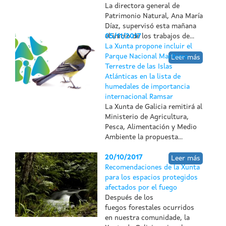
La directora general de
Patrimonio Natural, Ana María
Díaz, supervisó esta mañana
el inicio de los trabajos de...
05/11/2017
La Xunta propone incluir el
Parque Nacional Marítimo
Leer más
Terrestre de las Islas
Atlánticas en la lista de
humedales de importancia
internacional Ramsar
La Xunta de Galicia remitirá al
Ministerio de Agricultura,
Pesca, Alimentación y Medio
Ambiente la propuesta...
20/10/2017
Leer más
Recomendaciones de la Xunta
para los espacios protegidos
afectados por el fuego
Después de los
fuegos forestales ocurridos
en nuestra comunidade, la