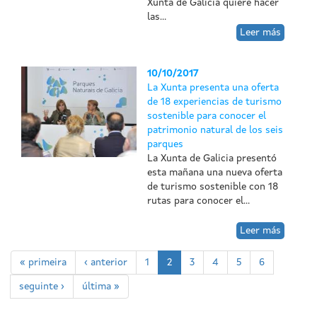
Xunta de Galicia quiere hacer
las...
Leer más
10/10/2017
La Xunta presenta una oferta
de 18 experiencias de turismo
sostenible para conocer el
patrimonio natural de los seis
parques
La Xunta de Galicia presentó
esta mañana una nueva oferta
de turismo sostenible con 18
rutas para conocer el...
Leer más
« primeira
‹ anterior
1
2
3
4
5
6
seguinte ›
última »