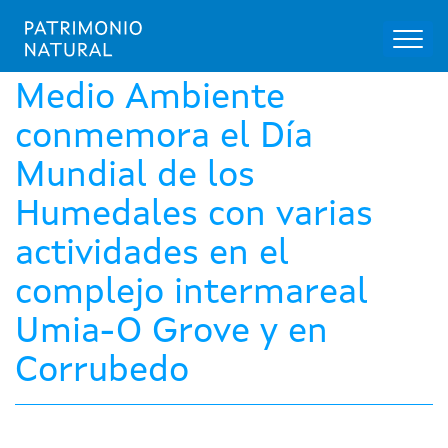
Toggl
naviga
Pasar
al
Medio Ambiente
contenido
principal
conmemora el Día
Mundial de los
Humedales con varias
actividades en el
complejo intermareal
Umia-O Grove y en
Corrubedo