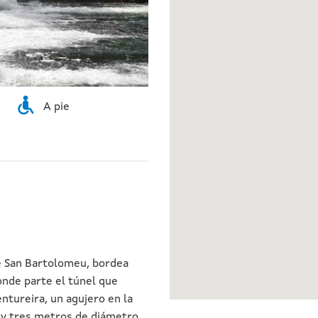
A pie
re San Bartolomeu, bordea
onde parte el túnel que
ntureira, un agujero en la
y tres metros de diámetro.