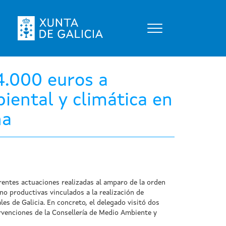
Toggle
navigation
4.000 euros a
iental y climática en
ña
erentes actuaciones realizadas al amparo de la orden
 no productivas vinculados a la realización de
es de Galicia. En concreto, el delegado visitó dos
rvenciones de la Consellería de Medio Ambiente y