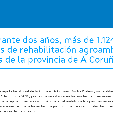
rante dos años, más de 1.12
s de rehabilitación agroamb
s de la provincia de A Coru
elegado territorial de la Xunta en A Coruña, Ovidio Rodeiro, visitó dif
7 de junio de 2016, por la que se establecen las ayudas de inversiones
tivos agroambientales y climáticos en el ámbito de los parques natural
talaciones recuperadas en las Fragas do Eume para comprobar las inte
nación del Territorio.