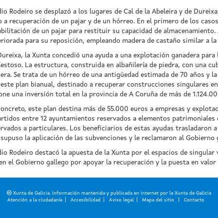
io Rodeiro se desplazó a los lugares de Cal de la Abeleira y de Dureix
 a recuperación de un pajar y de un hórreo. En el primero de los casos,
bilitación de un pajar para restituir su capacidad de almacenamiento. 
riorada para su reposición, empleando madera de castaño similar a la 
ureixa, la Xunta concedió una ayuda a una explotación ganadera para l
estoso. La estructura, construida en albañilería de piedra, con una cu
ra. Se trata de un hórreo de una antigüedad estimada de 70 años y la 
este plan bianual, destinado a recuperar construcciones singulares en 
ne una inversión total en la provincia de A Coruña de más de 1.124.00
concreto, este plan destina más de 55.000 euros a empresas y explota
artidos entre 12 ayuntamientos reservados a elementos patrimoniales 
rvados a particulares. Los beneficiarios de estas ayudas trasladaron 
supuso la aplicación de las subvenciones y le reclamaron al Gobierno 
io Rodeiro destacó la apuesta de la Xunta por el espacios de singular
n el Gobierno gallego por apoyar la recuperación y la puesta en valor 
Xunta de Galicia. Información mantenida y publicada en internet por la Xunta de Galicia
Atención a la ciudadanía
Accesibilidad
Aviso legal
Mapa del sitio
Contacto