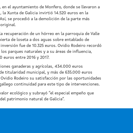
a, en el ayuntamiento de Monfero, donde se llevaron a
 la Xunta de Galicia invirtió 14.520 euros en la
Así, se procedió a la demolición de la parte más
original.
a recuperación de un hórreo en la parroquia de Valle
bierta de loseta a dos aguas sobre entablado de
inversión fue de 10.325 euros. Ovidio Rodeiro recordó
los parques naturales y a su áreas de influencia,
0 euros entre 2016 y 2017.
ciones ganaderas y agrícolas, 434.000 euros
de titularidad municipal, y más de 635.000 euros
a Ovidio Rodeiro su satisfacción por las oportunidades
gallego continuidad para este tipo de intervenciones.
 valor ecológico y subrayó “el especial empeño que
del patrimonio natural de Galicia”.