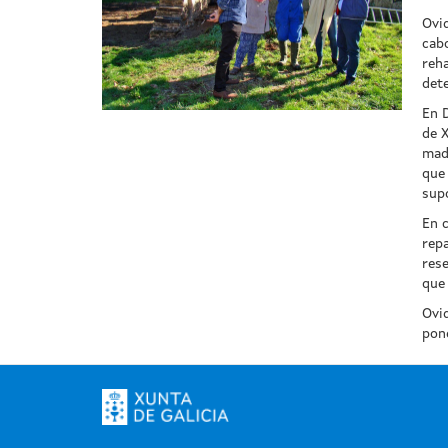
Ovid
cabo
reha
dete
En D
de X
made
que 
supo
En 
rep
rese
que 
Ovid
pone